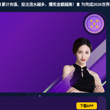
网站mk体育
走进mk体育
产品中心
m
徽mk体育电缆集团成功举办
高质量发展大会，斩获多项荣誉！
员运动会 “mk体育杯”羽毛球比赛圆满举行
026年无为市“五一”国际劳动节暨道德讲堂活动