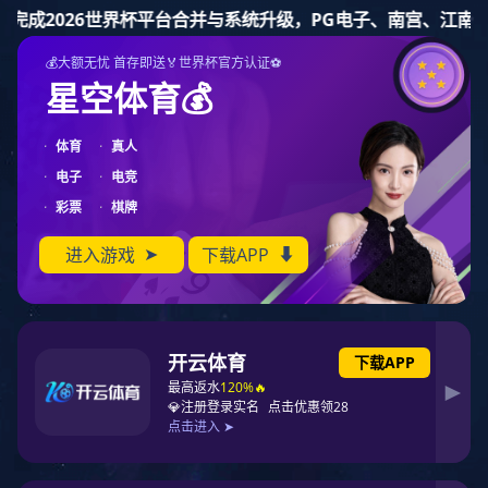
mk体育
公司简介
资质荣誉
公司简介
安徽mk体育电缆股份有限公司成立于2018年4月18日，由
安徽mk体育电缆集团投资兴建，坐落于皖江经济带上的无为市
坝湾工业区，我国火炬计划无为特种电缆产业基地内，北邻合
肥，南依长江，京福高铁、商合杭高铁、庐铜铁路贯穿无为而
过，水陆交通十分便捷。公司占地面积178000m2，其中厂房面
积105000m2，公司注册资金4000万元。
公司主要产品有：航空航天含氟镀银（锡、镍）电线电
缆、尼龙护套（屏蔽）电线电缆、电力电缆、控制电缆、特种