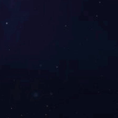
安徽mk体育电缆集团荣登“皖美品牌”榜单，品牌价值达6.3亿
元！
2025年5月15日，由安徽省质量品牌促进会、合肥市发展和改革委员会、合肥
市市场监督管理局联合主办的2025年中国品牌日特色活动暨“皖美品牌…
mk体育
上一页
1
2
3
4
下一页
末页
安徽mk体育电缆集团有限公司
地 址：
安徽省无为市坝湾工业区
电 话：
0553-6860166
传 真：
0553-6864280
邮 编：
238371
邮 箱：
huanengcable@126.com
网 址：
bjcyhxkj.com