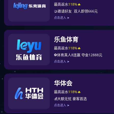
地址：安徽省无为市坝湾工业区
E-mail：huanengcable@126.com
网址：bjcyhxkj.com
销售部：0553-6860166
联系人：李经理
采购部：0553-2538628
联系人：李经理
办公室：0553-6864280
联系人：王主任