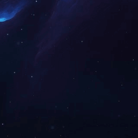
走进mk体育
产品中心
mk体育
公司简介
矿物绝缘电缆
mk体育
mk体育文化
中压电力电缆
媒体报道
组织架构
无卤低烟阻燃电力电缆
行业热点
资质荣誉
通用橡套电缆
企业宣传片
厂容厂貌
特种扁电缆
生产设备
塑料绝缘控制电缆
联系mk体育
查看更多»