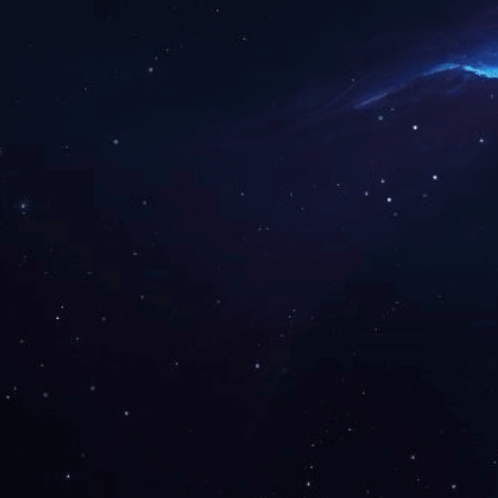
安徽mk体育电缆集团有限公司
0553-6860166
地 址：
安徽省无为市坝湾工业区
电 话：
0553-6860166
传 真：
0553-6864280
邮 编：
238371
邮 箱：
huanengcable@126.com
网 址：
bjcyhxkj.com