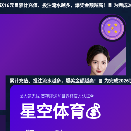
网站mk体育
走进mk体育
产品中心
m
公司简介
mk体育文化
组织架构
资
mk体育