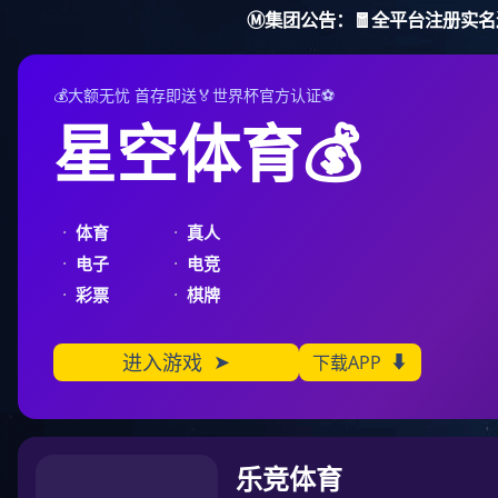
mk体育
联系mk体育
mk体育
/
走进mk体育
/
联系mk体育
联系mk体育
安徽mk体育电缆集团有限公
司