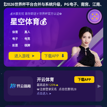
mk体育
mk体育
企业宣传片
行业热点
媒体报道
mk体育
mk体育
/
mk体育
/
mk体育
提质强企！无为市电线电缆产业业务 培训活动在安徽mk体
育电缆集团成功举办
发布时间：2026-05-18 15:38:33 浏览：
116
5月8日，由无为市市场监督管理局主办的电线电缆产业业务培训活动在
安徽mk体育电缆集团成功举办。
本次培训由无为市市场监督管理局、安徽省产品质量监督检验研究院联
合主办，特邀安徽省质检院电线电缆室主任刘丽雯、安徽省质检院电子电器
所所长丁宏进行授课，主讲产品实验项目及不合格原因分析与深度解读202