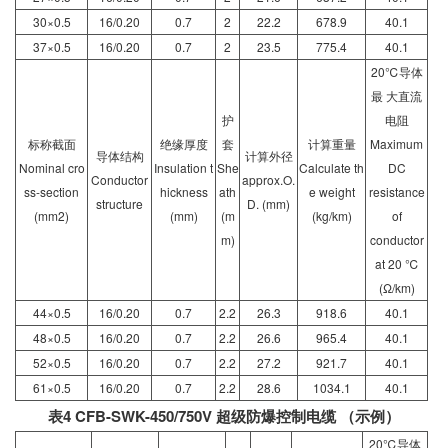
30×0.5
16/0.20
0.7
2
22.2
678.9
40.1
37×0.5
16/0.20
0.7
2
23.5
775.4
40.1
20℃导体
最 大直流
护
电阻
标称截面
绝缘厚度
套
计算重量
Maximum
导体结构
计算外径
Nominal cro
Insulation t
She
Calculate th
DC
Conductor
approx.O.
ss-section
hickness
ath
e weight
resistance
structure
D. (mm)
(mm2)
(mm)
(m
(kg/km)
of
m)
conductor
at 20 ℃
(Ω/km)
44×0.5
16/0.20
0.7
2.2
26.3
918.6
40.1
48×0.5
16/0.20
0.7
2.2
26.6
965.4
40.1
52×0.5
16/0.20
0.7
2.2
27.2
921.7
40.1
61×0.5
16/0.20
0.7
2.2
28.6
1034.1
40.1
表4 CFB-SWK-450/750V 超级防爆控制电缆 （示例）
20℃导体