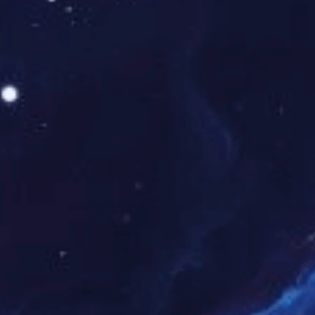
structure
D. (mm)
hickness
(m
(kg/km)
of
ss-section
m)
conductor
at 20 ℃
(Ω/km)
1×2×0.5
16/0.20
0.6
1.5
11.4
198.2
40.1
2×2×0.5
16/0.20
0.6
1.8
15.2
306.5
40.1
3×2×0.5
16/0.20
0.6
1.8
15.7
339.8
40.1
4×2×0.5
16/0.20
0.6
1.8
16.7
385.7
40.1
5×2×0.5
16/0.20
0.6
1.8
17.9
434.7
40.1
7×2×0.5
16/0.20
0.6
1.8
18.4
476.7
40.1
8×2×0.5
16/0.20
0.6
2
19.9
550.5
40.1
10×2×0.5
16/0.20
0.6
2
22.3
651.9
40.1
电缆结构尺寸及近似重量 Cable structure size and approxim
ate weight
表1 CFB-SWV 0.6/1kV型超级防爆电缆电力电缆（1芯）（示
例）