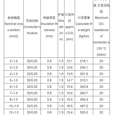
最 大直流电
阻
护套
计算外
标称截面
绝缘厚度
计算重量
Maximum
导体结构
She
径
Nominal cros
Insulation th
Calculate th
DC
Conductor s
ath
appro
s-section
ickness
e weight
resistance
tructure
(m
x.O.D.
(mm2)
(mm)
(kg/km)
of
m)
(mm)
conductor a
t 20 ℃
(Ω/km)
2×1.0
32/0.20
0.8
1.5
12.1
218.1
20
3×1.0
32/0.20
0.8
1.5
12.6
244.1
20
4×1.0
32/0.20
0.8
1.5
13.9
301.6
20
5×1.0
32/0.20
0.8
1.5
14.7
310.1
20
6×1.0
32/0.20
0.8
1.5
15.6
343.8
20
7×1.0
32/0.20
0.8
1.5
15.6
360.7
20
8×1.0
32/0.20
0.8
1.5
16.5
394.3
20
10×1.0
32/0.20
0.8
1.5
18.5
467.2
20
12×1.0
32/0.20
0.8
1.5
19.4
530.2
20