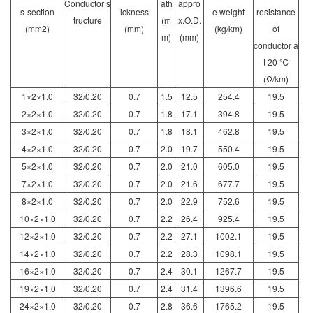
Conductor s
ath
appro
s-section
ickness
e weight
resistance
tructure
(m
x.O.D.
(mm2)
(mm)
(kg/km)
of
m)
(mm)
conductor a
t 20 ℃
(Ω/km)
1×2×1.0
32/0.20
0.7
1.5
12.5
254.4
19.5
2×2×1.0
32/0.20
0.7
1.8
17.1
394.8
19.5
3×2×1.0
32/0.20
0.7
1.8
18.1
462.8
19.5
4×2×1.0
32/0.20
0.7
2.0
19.7
550.4
19.5
5×2×1.0
32/0.20
0.7
2.0
21.0
605.0
19.5
7×2×1.0
32/0.20
0.7
2.0
21.6
677.7
19.5
8×2×1.0
32/0.20
0.7
2.0
22.9
752.6
19.5
10×2×1.0
32/0.20
0.7
2.2
26.4
925.4
19.5
12×2×1.0
32/0.20
0.7
2.2
27.1
1002.1
19.5
14×2×1.0
32/0.20
0.7
2.2
28.3
1098.1
19.5
16×2×1.0
32/0.20
0.7
2.4
30.1
1267.7
19.5
19×2×1.0
32/0.20
0.7
2.4
31.4
1396.6
19.5
24×2×1.0
32/0.20
0.7
2.8
36.6
1765.2
19.5