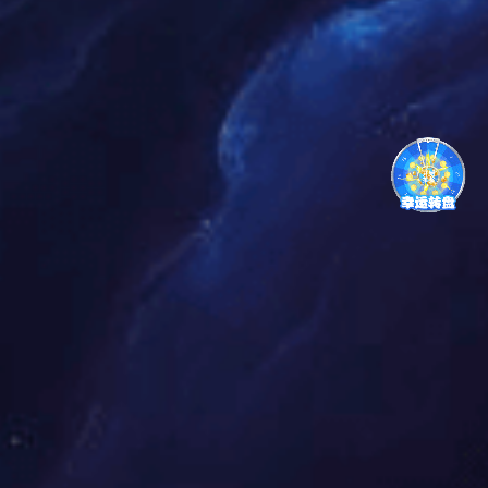
导体标称截面
绝缘厚度
护套厚度
电缆近似外径
电缆近似重量
Conductor No
Insulation thick
Sheath thick
Cable approx.
Cable approx.w
minal
ness
ness
O.D.
eight
cross-section
mm2
mm
mm
mm
kg/km
1.5
1.0
2.2
12.0
200
2.5
1.0
2.3
12.9
233
4
1.0
2.3
13.5
262
6
1.0
2.3
14.0
289
10
1.0
2.3
15.9
378
16
1.0
2.4
17.2
465
25
1.2
2.5
19.2
615
35
1.2
2.5
20.5
735
50
1.4
2.6
21.4
900
70
1.4
2.6
23.3
1136
95
1.6
2.7
26.0
1468
120
1.6
2.8
27.7
1730
150
1.8
2.9
30.8
2098