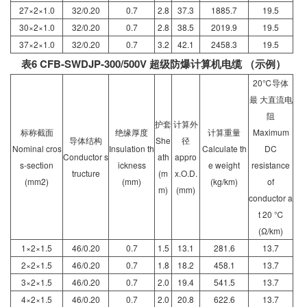
27×2×1.0
32/0.20
0.7
2.8
37.3
1885.7
19.5
30×2×1.0
32/0.20
0.7
2.8
38.5
2019.9
19.5
37×2×1.0
32/0.20
0.7
3.2
42.1
2458.3
19.5
表6 CFB-SWDJP-300/500V 超级防爆计算机电缆 （示例）
20℃导体
最 大直流电
阻
护套
计算外
标称截面
绝缘厚度
计算重量
Maximum
导体结构
She
径
Nominal cros
Insulation th
Calculate th
DC
Conductor s
ath
appro
s-section
ickness
e weight
resistance
tructure
(m
x.O.D.
(mm2)
(mm)
(kg/km)
of
m)
(mm)
conductor a
t 20 ℃
(Ω/km)
1×2×1.5
46/0.20
0.7
1.5
13.1
281.6
13.7
2×2×1.5
46/0.20
0.7
1.8
18.2
458.1
13.7
3×2×1.5
46/0.20
0.7
2.0
19.4
541.5
13.7
4×2×1.5
46/0.20
0.7
2.0
20.8
622.6
13.7