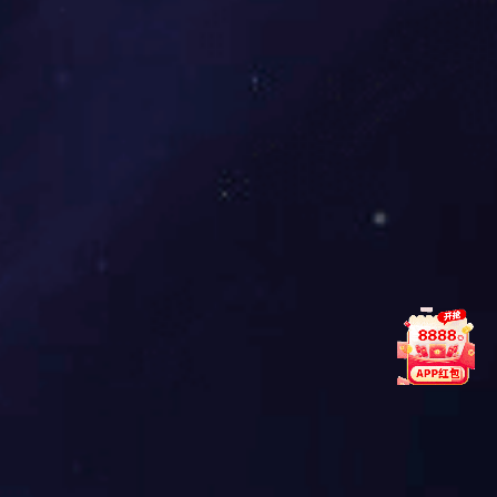
185
2.0
3.0
32.6
2468
240
2.2
3.1
35.8
3065
300
2.4
3.2
39.4
3790
表2 CFB-SWV 0.6/1kV型超级防爆电缆电力电缆（3芯）（示
例）
导体标称截面
绝缘厚度
护套厚度
电缆近似外径
电缆近似重量
Conductor No
Insulation thick
Sheath thick
Cable approx.
Cable approx.w
minal
ness
ness
O.D.
eight
cross-section
mm2
mm
mm
mm
kg/km
1.5
1.0
2.4
16.8
378
2.5
1.0
2.5
18.0
460
4
1.0
2.5
19.2
540
6
1.0
2.6
20.5
630
10
1.0
2.6
24.6
879
16
1.0
2.7
27.4
1140
25
1.2
2.9
31.7
1590