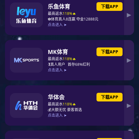
3+1、3+2、4+1
2.5～300
（2）超级防爆控制电缆
2
型号
额定电压 kV
芯数
标称截面 mm
2～61
0.5～2.5
CFB-SWK
0.45/0.75
2～14
4～6
（3）超级防爆计算机电缆
2
型号
额定电压 kV
对数
标称截面 mm
CFB-SWDJP
0.3/0.5
1～37
0.5～2.5
三、应用范围
产品广泛用于军工（弹药库、机库、洞库、军演基地等）、化
工、电力、隧道、铁路、煤矿、危化码头等高危特殊环境的防
爆装置及单元和系统。突出性能：阻止高强度冲击波伤害，阻
止弹片切割伤害，耐磨防水，防腐蚀，防紫外线等超高特性。
在TNT当量约120千克，距离爆炸点中心5米，可抗20Mpa冲击
波超压无损伤，断裂伸长率达到350%-410%。
四、结构