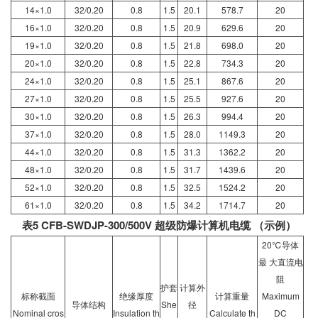
14×1.0
32/0.20
0.8
1.5
20.1
578.7
20
16×1.0
32/0.20
0.8
1.5
20.9
629.6
20
19×1.0
32/0.20
0.8
1.5
21.8
698.0
20
20×1.0
32/0.20
0.8
1.5
22.8
734.3
20
24×1.0
32/0.20
0.8
1.5
25.1
867.6
20
27×1.0
32/0.20
0.8
1.5
25.5
927.6
20
30×1.0
32/0.20
0.8
1.5
26.3
994.4
20
37×1.0
32/0.20
0.8
1.5
28.0
1149.3
20
44×1.0
32/0.20
0.8
1.5
31.3
1362.2
20
48×1.0
32/0.20
0.8
1.5
31.7
1439.6
20
52×1.0
32/0.20
0.8
1.5
32.5
1524.2
20
61×1.0
32/0.20
0.8
1.5
34.2
1714.7
20
表5 CFB-SWDJP-300/500V 超级防爆计算机电缆 （示例）
20℃导体
最 大直流电
阻
护套
计算外
标称截面
绝缘厚度
计算重量
Maximum
导体结构
She
径
Nominal cros
Insulation th
Calculate th
DC