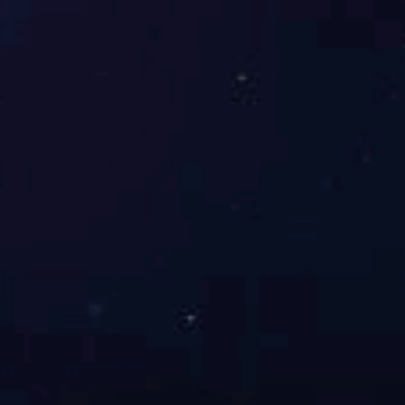
35
1.2
3.0
34.7
1990
50
1.4
3.1
37.4
2496
70
1.4
3.3
41.9
3269
95
1.6
3.5
47.7
4301
120
1.6
3.6
51.1
5100
150
1.8
3.8
57.8
6298
185
2.0
4.0
61.6
7463
240
2.2
4.2
68.5
9360
300
2.4
4.5
76.5
11690
表3 CFB-SWK-450/750V 超级防爆控制电缆 （示例）
20℃导体
最 大直流
护
电阻
标称截面
绝缘厚度
套
计算重量
Maximum
导体结构
计算外径
Nominal cro
Insulation t
She
Calculate th
DC
Conductor
approx.O.
ss-section
hickness
ath
e weight
resistance
structure
D. (mm)
(mm2)
(mm)
(m
(kg/km)
of
m)
conductor